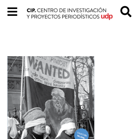
Inicio
Quiénes
Somos
Colección
«Tal
Cual»
Proyectos
digitales