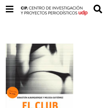
Inicio
Quiénes
Somos
Colección
«Tal
Cual»
Proyectos
digitales