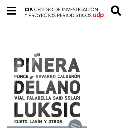
Inicio
Quiénes
Somos
Colección
«Tal
Cual»
Proyectos
digitales