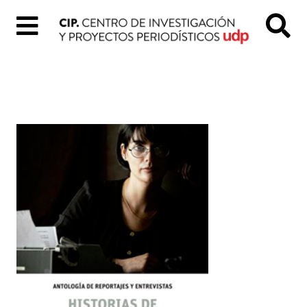
Inicio
Quiénes
Somos
Colección
«Tal
Cual»
Proyectos
digitales