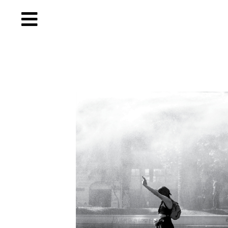
Inicio
Quiénes
Somos
Colección
«Tal
Cual»
Proyectos
digitales