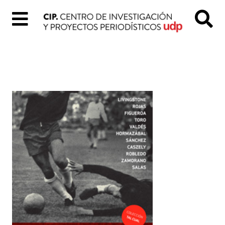
Inicio
Quiénes
Somos
Colección
«Tal
Cual»
Proyectos
digitales