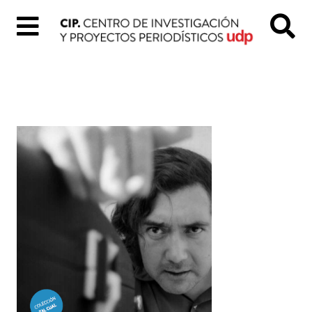
Inicio
Quiénes
Somos
Colección
«Tal
Cual»
Proyectos
digitales