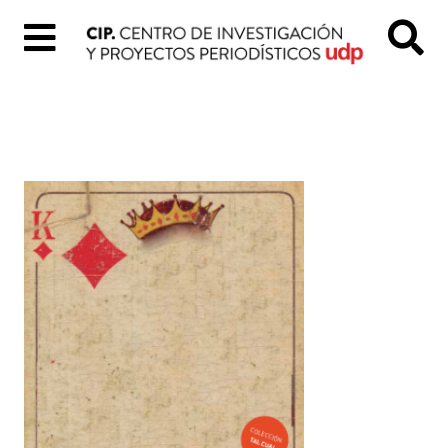
Inicio
Quiénes
Somos
Colección
«Tal
Cual»
Proyectos
digitales