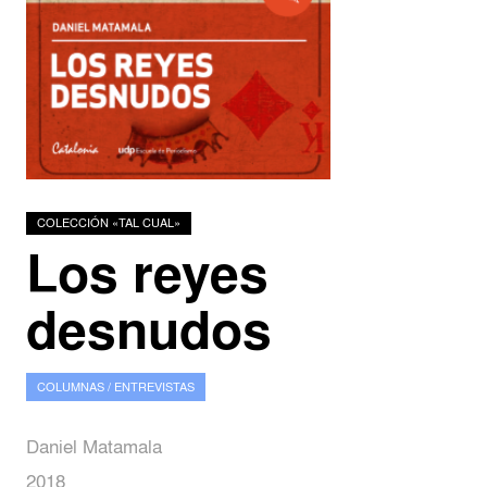
Podcasts
Investigadores
COLECCIÓN «TAL CUAL»
Los reyes
desnudos
COLUMNAS / ENTREVISTAS
Daniel Matamala
2018