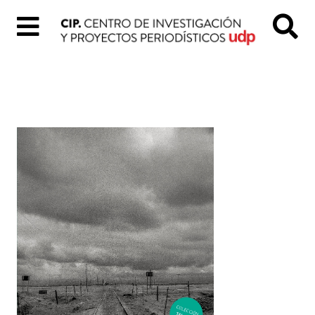
Inicio
Quiénes
Somos
Colección
«Tal
Cual»
Proyectos
digitales