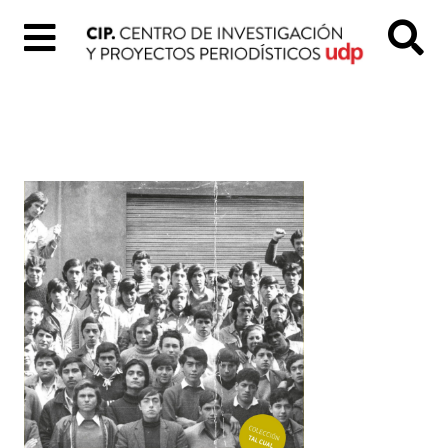
Inicio
Quiénes
Somos
Colección
«Tal
Cual»
Proyectos
digitales