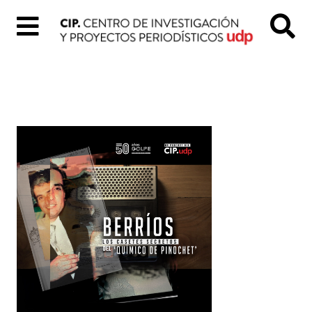
Inicio
Quiénes
Somos
Colección
«Tal
Cual»
Proyectos
digitales